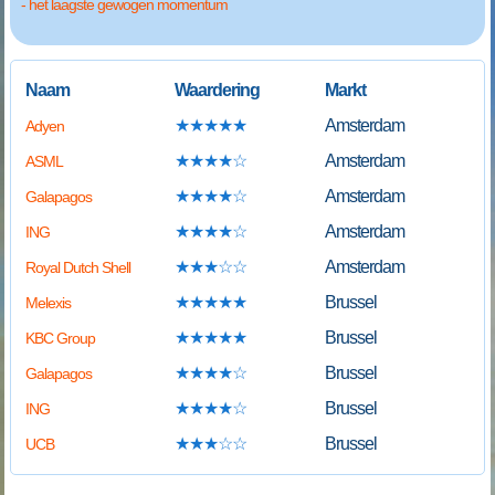
- het laagste gewogen momentum
Naam
Waardering
Markt
★
★
★
★
★
Amsterdam
Adyen
★
★
★
★
☆
Amsterdam
ASML
★
★
★
★
☆
Amsterdam
Galapagos
★
★
★
★
☆
Amsterdam
ING
★
★
★
☆
☆
Amsterdam
Royal Dutch Shell
★
★
★
★
★
Brussel
Melexis
★
★
★
★
★
Brussel
KBC Group
★
★
★
★
☆
Brussel
Galapagos
★
★
★
★
☆
Brussel
ING
★
★
★
☆
☆
Brussel
UCB