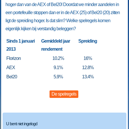
hoger dan van de AEX of Bel20! Doordat we minder aandelen in
een portefeuille stoppen dan er in de AEX (25) of Bel20 (20) zitten
ligt de spreiding hoger. Is dat slim? Welke spelregels komen
eigenlijk kijken bij verstandig beleggen?
Sinds 1 januari
Gemiddeld jaar
Spreiding
2013
rendement
Florizon
10.2%
16%
AEX
9.1%
12.8%
Bel20
5.9%
13.4%
De spelregels
U bent niet ingelogd