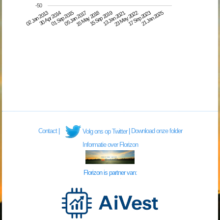
-50
15 May 2018
23 May 2022
02 Jan 2013
05 Jan 2017
13 Jan 2021
21 Jan 2025
01 Sep 2015
15 Sep 2019
17 Sep 2023
30 Apr 2014
Contact
|
|
Download onze folder
Volg ons op Twitter
Informatie over Florizon
Florizon is partner van: