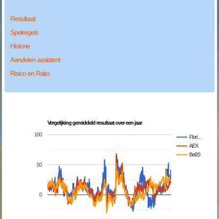
Resultaat
Spelregels
Historie
Aandelen assistent
Risico en Ratio
Vergelijking gemiddeld resultaat over een jaar
100
Flori…
AEX
Bel20
50
0