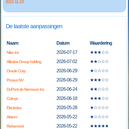
2022-11-23
De laatste aanpassingen
Naam
Datum
Waardering
2026-07-17
★
★
★
☆
☆
Nike Inc
2026-07-02
★
★
☆
☆
☆
Alibaba Group holding
2026-06-29
★
☆
☆
☆
☆
Oracle Corp
2026-06-29
★
★
★
☆
☆
Prosus NV
2026-06-24
★
★
☆
☆
☆
DuPont de Nemours Inc
2026-06-18
★
★
★
☆
☆
Colruyt
2026-05-28
★
☆
☆
☆
☆
Electrolux
2026-05-22
★
☆
☆
☆
☆
Alstom
2026-05-22
★
★
★
★
★
Richemont