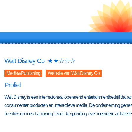
Walt Disney Co
★
★
☆
☆
☆
Media&Publishing
Website van Walt Disney Co
Profiel
Walt Disney is een internationaal opererend entertainmentbedrijf dat acti
consumentenproducten en interactieve media. De onderneming generee
licenties en merchandising. Door de spreiding over meerdere activiteite