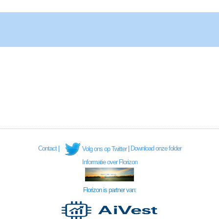
Contact
|
|
Download onze folder
Volg ons op Twitter
Informatie over Florizon
Florizon is partner van: