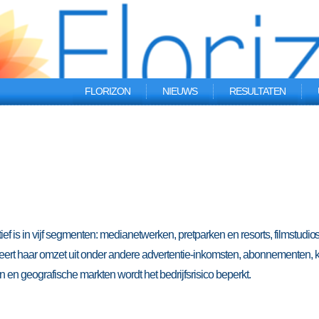
FLORIZON
NIEUWS
RESULTATEN
ef is in vijf segmenten: medianetwerken, pretparken en resorts, filmstudios
rt haar omzet uit onder andere advertentie-inkomsten, abonnementen, k
n en geografische markten wordt het bedrijfsrisico beperkt.