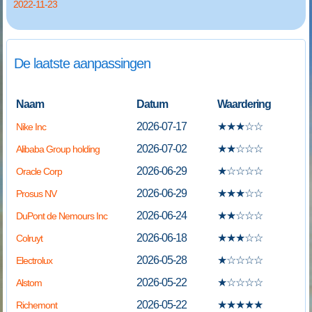
2022-11-23
De laatste aanpassingen
Naam
Datum
Waardering
2026-07-17
★
★
★
☆
☆
Nike Inc
2026-07-02
★
★
☆
☆
☆
Alibaba Group holding
2026-06-29
★
☆
☆
☆
☆
Oracle Corp
2026-06-29
★
★
★
☆
☆
Prosus NV
2026-06-24
★
★
☆
☆
☆
DuPont de Nemours Inc
2026-06-18
★
★
★
☆
☆
Colruyt
2026-05-28
★
☆
☆
☆
☆
Electrolux
2026-05-22
★
☆
☆
☆
☆
Alstom
2026-05-22
★
★
★
★
★
Richemont