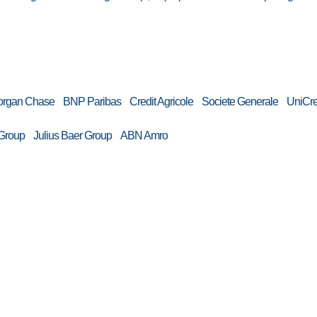
an Chase BNP Paribas Credit Agricole Societe Generale UniCre
C Group Julius Baer Group ABN Amro