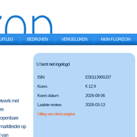
UITLEG
BEDRIJVEN
VERGELIJKEN
MIJN FLORIZON
U bent niet ingelogd
ISIN
ES0113900J37
Koers
€ 12.9
Koers datum
2026-08-06
etwerk met
Laatste review
2026-03-13
re
Uitleg van deze pagina
n openbare
marktleider op
d van