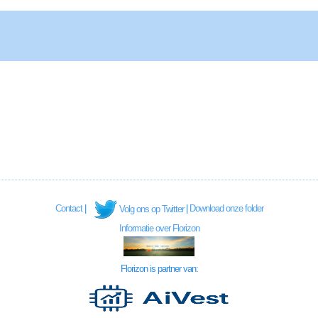
Contact
|
|
Download onze folder
Volg ons op Twitter
Informatie over Florizon
Florizon is partner van: