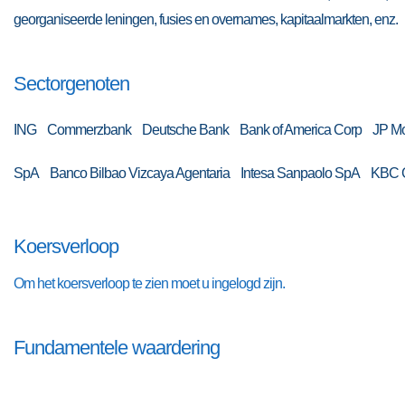
georganiseerde leningen, fusies en overnames, kapitaalmarkten, enz.
Sectorgenoten
ING Commerzbank Deutsche Bank Bank of America Corp JP Morg
SpA Banco Bilbao Vizcaya Agentaria Intesa Sanpaolo SpA KB
Koersverloop
Om het koersverloop te zien moet u ingelogd zijn.
Fundamentele waardering