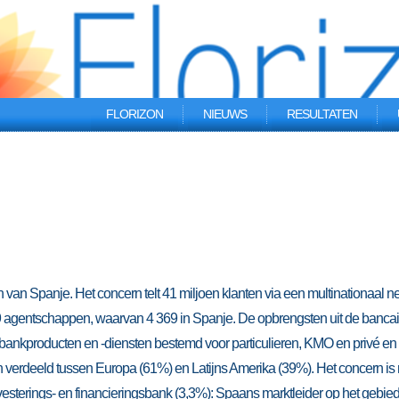
FLORIZON
NIEUWS
RESULTATEN
an Spanje. Het concern telt 41 miljoen klanten via een multinationaal n
 agentschappen, waarvan 4 369 in Spanje. De opbrengsten uit de bancai
5%): bankproducten en -diensten bestemd voor particulieren, KMO en privé e
en verdeeld tussen Europa (61%) en Latijns Amerika (39%). Het concern is 
vesterings- en financieringsbank (3,3%): Spaans marktleider op het gebie