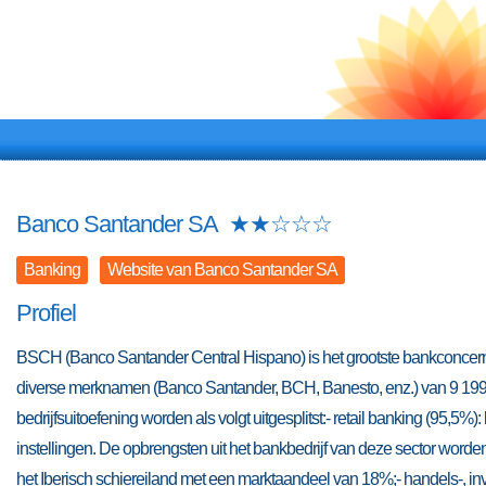
Banco Santander SA
★
★
☆
☆
☆
Banking
Website van Banco Santander SA
Profiel
BSCH (Banco Santander Central Hispano) is het grootste bankconcern v
diverse merknamen (Banco Santander, BCH, Banesto, enz.) van 9 199
bedrijfsuitoefening worden als volgt uitgesplitst:- retail banking (95,
instellingen. De opbrengsten uit het bankbedrijf van deze sector word
het Iberisch schiereiland met een marktaandeel van 18%;- handels-, in