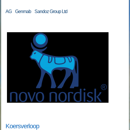
AG Genmab Sandoz Group Ltd
Koersverloop