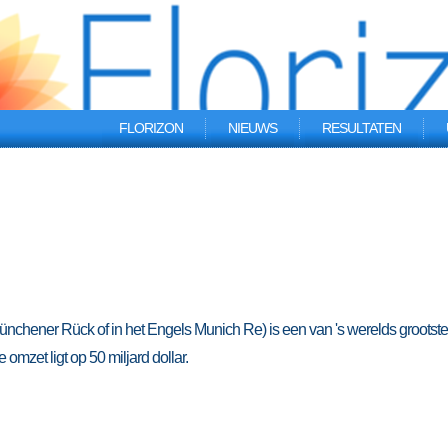
FLORIZON
NIEUWS
RESULTATEN
nchener Rück of in het Engels Munich Re) is een van 's werelds grootste
zet ligt op 50 miljard dollar.