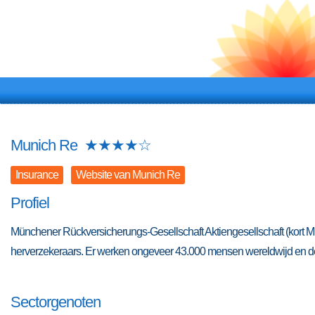
Munich Re
★
★
★
★
☆
Insurance
Website van Munich Re
Profiel
Münchener Rückversicherungs-Gesellschaft Aktiengesellschaft (kort Mü
herverzekeraars. Er werken ongeveer 43.000 mensen wereldwijd en de om
Sectorgenoten