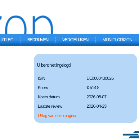
UITLEG
BEDRIJVEN
VERGELIJKEN
MIJN FLORIZON
U bent niet ingelogd
ISIN
DE0008430026
Koers
€ 514.8
Koers datum
2026-08-07
Laatste review
2026-04-29
Uitleg van deze pagina