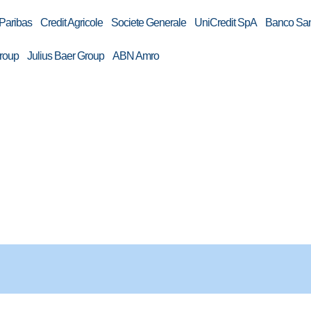
ibas Credit Agricole Societe Generale UniCredit SpA Banco San
 Group Julius Baer Group ABN Amro