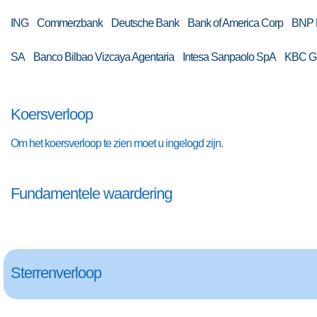
ING Commerzbank Deutsche Bank Bank of America Corp BNP Par
SA Banco Bilbao Vizcaya Agentaria Intesa Sanpaolo SpA KBC
Koersverloop
Om het koersverloop te zien moet u ingelogd zijn.
Fundamentele waardering
Sterrenverloop