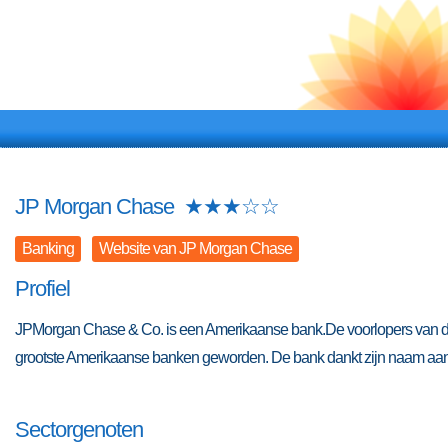
JP Morgan Chase
★
★
★
☆
☆
Banking
Website van JP Morgan Chase
Profiel
JPMorgan Chase & Co. is een Amerikaanse bank.De voorlopers van de 
grootste Amerikaanse banken geworden. De bank dankt zijn naam aa
Sectorgenoten