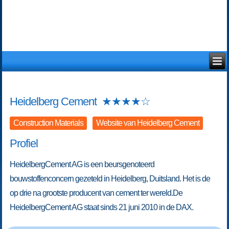
Heidelberg Cement
★
★
★
★
☆
Construction Materials
Website van Heidelberg Cement
Profiel
HeidelbergCement AG is een beursgenoteerd
bouwstoffenconcern gezeteld in Heidelberg, Duitsland. Het is de
op drie na grootste producent van cement ter wereld.De
HeidelbergCement AG staat sinds 21 juni 2010 in de DAX.