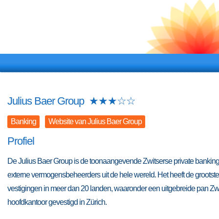
Julius Baer Group
★
★
★
☆
☆
Banking
Website van Julius Baer Group
Profiel
De Julius Baer Group is de toonaangevende Zwitserse private banking g
externe vermogensbeheerders uit de hele wereld. Het heeft de grootst
vestigingen in meer dan 20 landen, waaronder een uitgebreide pan Zwit
hoofdkantoor gevestigd in Zürich.