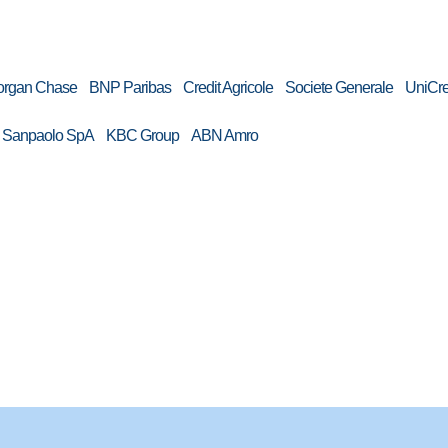
an Chase BNP Paribas Credit Agricole Societe Generale UniCre
tesa Sanpaolo SpA KBC Group ABN Amro