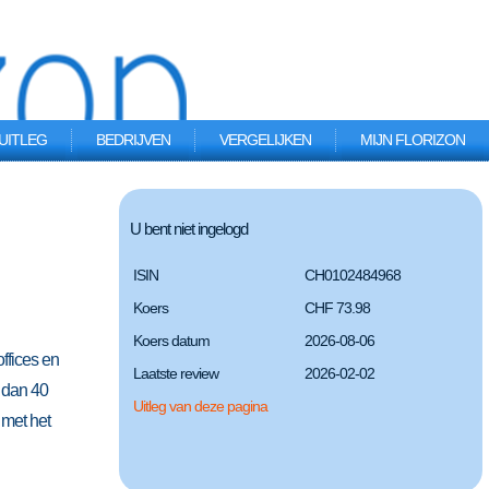
UITLEG
BEDRIJVEN
VERGELIJKEN
MIJN FLORIZON
U bent niet ingelogd
ISIN
CH0102484968
Koers
CHF 73.98
Koers datum
2026-08-06
ffices en
Laatste review
2026-02-02
 dan 40
Uitleg van deze pagina
 met het