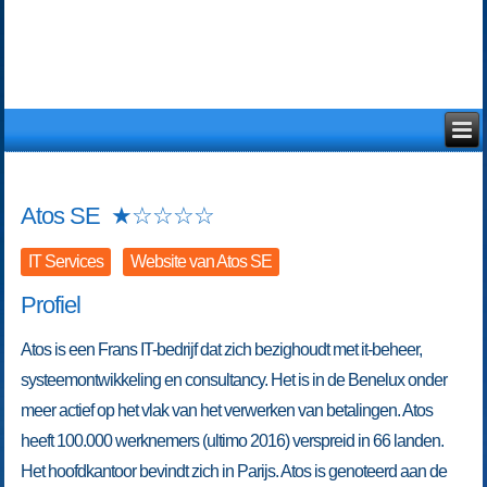
Atos SE
★
☆
☆
☆
☆
IT Services
Website van Atos SE
Profiel
Atos is een Frans IT-bedrijf dat zich bezighoudt met it-beheer,
systeemontwikkeling en consultancy. Het is in de Benelux onder
meer actief op het vlak van het verwerken van betalingen. Atos
heeft 100.000 werknemers (ultimo 2016) verspreid in 66 landen.
Het hoofdkantoor bevindt zich in Parijs. Atos is genoteerd aan de