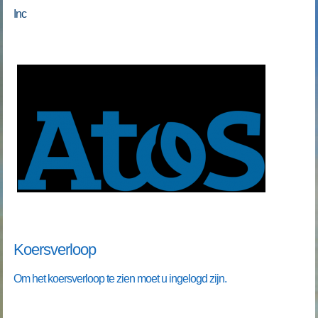
Inc
Koersverloop
Om het koersverloop te zien moet u ingelogd zijn.