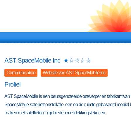
AST SpaceMobile Inc
★
☆
☆
☆
☆
Communication
Website van AST SpaceMobile Inc
Profiel
AST SpaceMobile is een beursgenoteerde ontwerper en fabrikant van sat
SpaceMobile-satellietconstellatie, een op de ruimte gebaseerd mob
maken met satellieten in gebieden met dekkingstekorten.