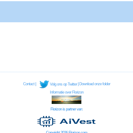
Contact
|
|
Download onze folder
Volg ons op Twitter
Informatie over Florizon
Florizon is partner van:
Copyright 2026 Florizon.com