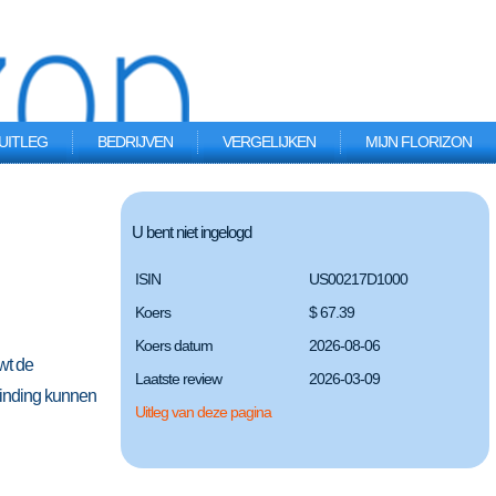
UITLEG
BEDRIJVEN
VERGELIJKEN
MIJN FLORIZON
U bent niet ingelogd
ISIN
US00217D1000
Koers
$ 67.39
Koers datum
2026-08-06
wt de
Laatste review
2026-03-09
binding kunnen
Uitleg van deze pagina