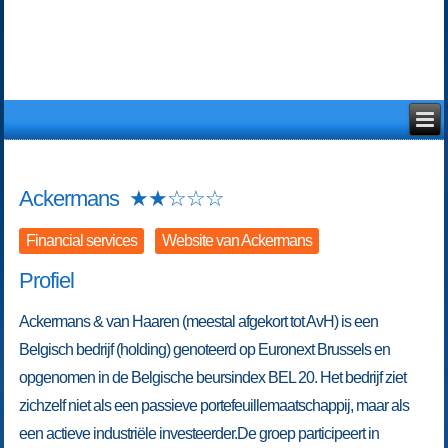
Ackermans
★
★
☆
☆
☆
Financial services
Website van Ackermans
Profiel
Ackermans & van Haaren (meestal afgekort tot AvH) is een
Belgisch bedrijf (holding) genoteerd op Euronext Brussels en
opgenomen in de Belgische beursindex BEL 20. Het bedrijf ziet
zichzelf niet als een passieve portefeuillemaatschappij, maar als
een actieve industriële investeerder.De groep participeert in