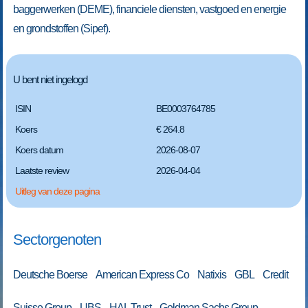
baggerwerken (DEME), financiele diensten, vastgoed en energie
en grondstoffen (Sipef).
U bent niet ingelogd
ISIN
BE0003764785
Koers
€ 264.8
Koers datum
2026-08-07
Laatste review
2026-04-04
Uitleg van deze pagina
Sectorgenoten
Deutsche Boerse American Express Co Natixis GBL Credit
Suisse Group UBS HAL Trust Goldman Sachs Group